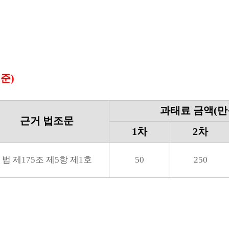
준)
과태료 금액(만
근거 법조문
1차
2차
법 제175조 제5항 제1호
50
250